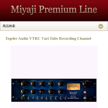
Tegeler Audio VTRC Vari Tube Recording Channel