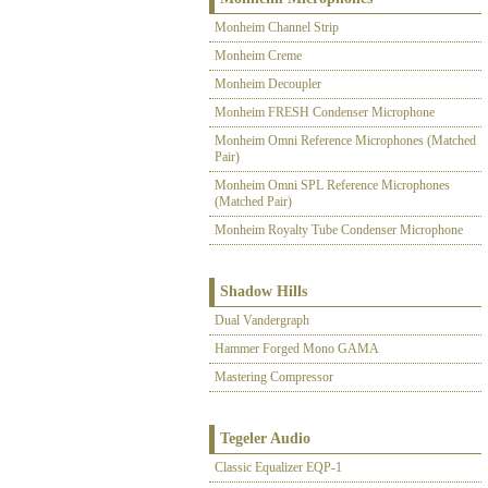
Monheim Channel Strip
Monheim Creme
Monheim Decoupler
Monheim FRESH Condenser Microphone
Monheim Omni Reference Microphones (Matched
Pair)
Monheim Omni SPL Reference Microphones
(Matched Pair)
Monheim Royalty Tube Condenser Microphone
Shadow Hills
Dual Vandergraph
Hammer Forged Mono GAMA
Mastering Compressor
Tegeler Audio
Classic Equalizer EQP-1