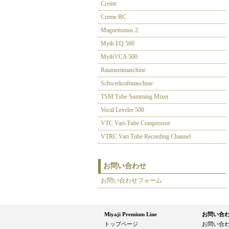
Creme
Creme RC
Magnetismus 2
Myth EQ 500
MythVCA 500
Raumzeitmaschine
Schwerkraftmaschine
TSM Tube Summing Mixer
Vocal Leveler 500
VTC Vari-Tube Compressor
VTRC Vari Tube Recording Channel
お問い合わせ
お問い合わせフォーム
Miyaji Premium Line
お問い合
トップページ
お問い合