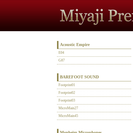
Acoustic Empire
E04
G87
BAREFOOT SOUND
Footprint01
Footprint02
Footprint03
MicroMain27
MicroMain45
Monheim Microphones