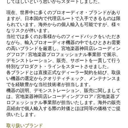
してほしいという思いからスタートしました。
現在、世界中に多くのプロオーディオ・ブランドがあり
ますが、日本国内で代理店ルートで入手できるものは限
られています。海外からの個人輸入も可能ですが、様々
なリスクが伴います。
当社では多くのお客様からのフィードバックをいただき
ながら、輸入プロオーディオ機器の中でもひときわ需要
の高いブランドを厳選し、宮地楽器神田店レコーディン
グフロア / 宮地楽器プロフェッショナル事業部 で展示、
デモンストレーション、販売、サポートを一貫して行う
特別なプロダクト・ラインをスタートさせました。
各ブランドとは直接正式なディーラー契約を結び、取扱
い機器の選定からクオリティチェック、メンテナンスま
でを経験豊かな当社技術者が担当します。
機器の説明、デモンストレーション、販売に関しまして
は、宮地楽器神田店レコーディングフロア / 宮地楽器プ
ロフェッショナル事業部が担当いたします。海外の販売
店経由で個人輸入する際の対価とほぼ同等の価格でご提
供いたします。
取り扱いブランド