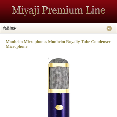
Monheim Microphones Monheim Royalty Tube Condenser
Microphone