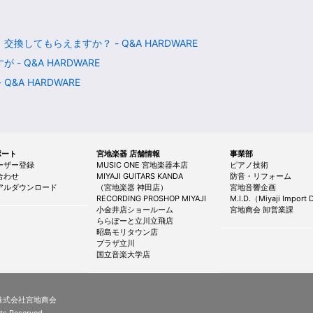
してもらえますか？ - Q&A HARDWARE
 Q&A HARDWARE
&A HARDWARE
サポート
宮地楽器 店舗情報
事業部
ーザー登録
MUSIC ONE 宮地楽器本店
ピアノ技術
合わせ
MIYAJI GUITARS KANDA
防音・リフォーム
アルダウンロード
（宮地楽器 神田店）
宮地音響企画
RECORDING PROSHOP MIYAJI
M.I.D.（Miyaji Import D
小金井店ショールーム
宮地商会 卸営業課
ららぽーと立川立飛店
昭島モリタウン店
プラザ立川
国立音楽大学店
 株式会社宮地商会
ts Reserved.