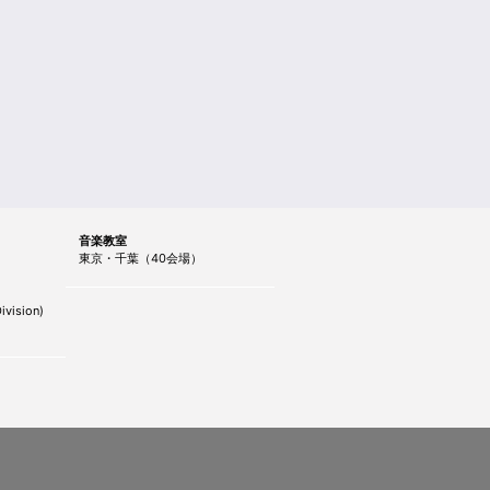
音楽教室
東京・千葉（40会場）
ivision)