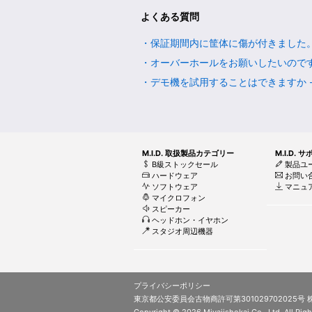
よくある質問
・保証期間内に筐体に傷が付きました。交換
・オーバーホールをお願いしたいのですが -
・デモ機を試用することはできますか - Q
M.I.D. 取扱製品カテゴリー
M.I.D. 
B級ストックセール
製品ユ
ハードウェア
お問い
ソフトウェア
マニュ
マイクロフォン
スピーカー
ヘッドホン・イヤホン
スタジオ周辺機器
プライバシーポリシー
東京都公安委員会古物商許可第301029702025号
Copyright © 2026 Miyajishokai Co., Ltd. All Righ