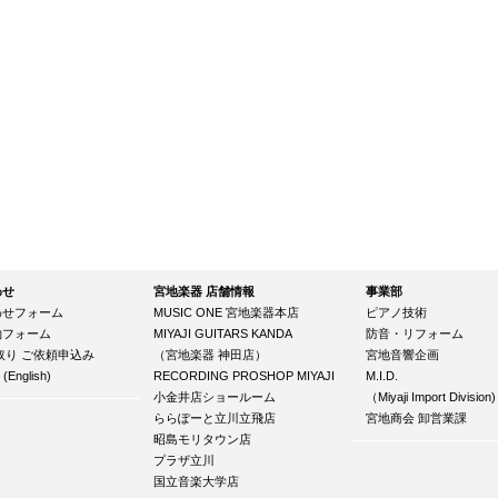
わせ
宮地楽器 店舗情報
事業部
わせフォーム
MUSIC ONE 宮地楽器本店
ピアノ技術
約フォーム
MIYAJI GUITARS KANDA
防音・リフォーム
取り ご依頼申込み
（宮地楽器 神田店）
宮地音響企画
 (English)
RECORDING PROSHOP MIYAJI
M.I.D.
小金井店ショールーム
（Miyaji Import Division)
ららぽーと立川立飛店
宮地商会 卸営業課
昭島モリタウン店
プラザ立川
国立音楽大学店