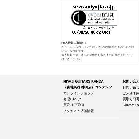
[個人情報の取扱い]
本ページで入力していただく個人情報は宮地楽器へのお問
い合せが目的です。
個人情報の第三者への提供はお客さまの許可なく行うこと
はございません。
MIYAJI GUITARS KANDA
お問い合
（宮地楽器 神田店）コンテンツ
お問い合
オンラインショップ
ご来店予
修理/リペア
買取り/下
買取り/下取り
Contact us
アクセス・店舗情報