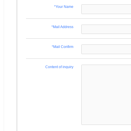
*Your Name
*Mail Address
*Mail Confirm
Content of inquiry