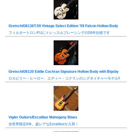
Gretsch/G6136T-59 Vintage Select Edition '59 Falcon Hollow Body
フィルタートロンP.Uにトレッスルブレーシングの59年仕様です
Gretsch/G6120 Eddie Cochran Signature Hollow Body with Bigsby
ロカビリー・ヒーロー、エディー・コクランのシグネイチャーモデル!!
Vigier Guitars/Excalibur Mahogany Blues
全世界限定8本。超レアなExcaliburが入荷！