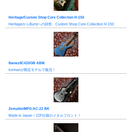
Heritage/Custom Shop Core Collection H-150
HeritageからBurstへの回答、Custom Shop Core Collection H-150
Ibanez/IC420GB ABM
Icemanが限定モデルで復活！
Zemaitis/MFG-AC-22 BK
Made in Japan！22F仕様のメタルフロント！