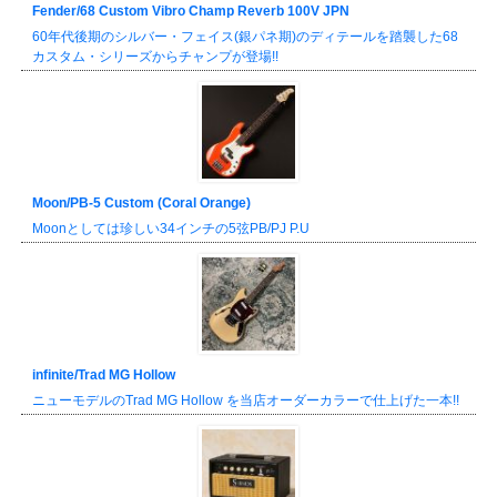
Fender/68 Custom Vibro Champ Reverb 100V JPN
60年代後期のシルバー・フェイス(銀パネ期)のディテールを踏襲した68
カスタム・シリーズからチャンプが登場!!
Moon/PB-5 Custom (Coral Orange)
Moonとしては珍しい34インチの5弦PB/PJ P.U
infinite/Trad MG Hollow
ニューモデルのTrad MG Hollow を当店オーダーカラーで仕上げた一本!!