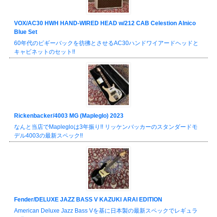
VOX/AC30 HWH HAND-WIRED HEAD w/212 CAB Celestion Alnico
Blue Set
60年代のピギーバックを彷彿とさせるAC30ハンドワイアードヘッドと
キャビネットのセット!!
Rickenbacker/4003 MG (Mapleglo) 2023
なんと当店でMaplegloは3年振り!! リッケンバッカーのスタンダードモ
デル4003の最新スペック!!
Fender/DELUXE JAZZ BASS V KAZUKI ARAI EDITION
American Deluxe Jazz Bass Vを基に日本製の最新スペックでレギュラ