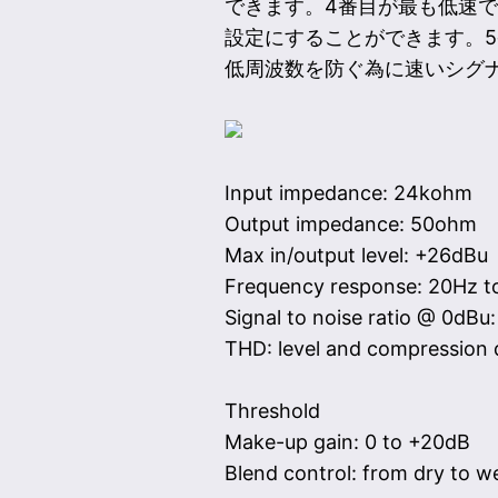
できます。4番目が最も低速で
設定にすることができます。
低周波数を防ぐ為に速いシグ
Input impedance: 24kohm
Output impedance: 50ohm
Max in/output level: +26dBu
Frequency response: 20Hz t
Signal to noise ratio @ 0dBu
THD: level and compression
Threshold
Make-up gain: 0 to +20dB
Blend control: from dry to w