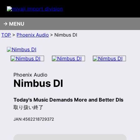
MENU
TOP
>
Phoenix Audio
> Nimbus DI
Phoenix Audio
Nimbus DI
Today's Music Demands More and Better DIs
取り扱い終了
JAN:4562218729372