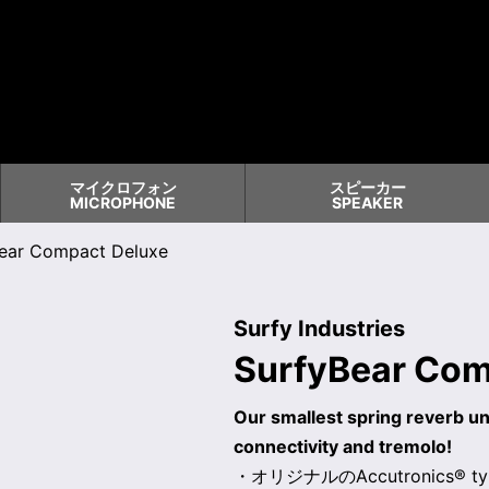
マイクロフォン
スピーカー
MICROPHONE
SPEAKER
ear Compact Deluxe
Surfy Industries
SurfyBear Com
Our smallest spring reverb u
connectivity and tremolo!
・オリジナルのAccutronics®