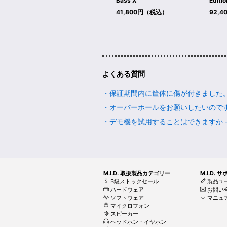
Bass X
Editio
41,800円（税込）
92,
よくある質問
・保証期間内に筐体に傷が付きました。交換
・オーバーホールをお願いしたいのですが -
・デモ機を試用することはできますか - Q
M.I.D. 取扱製品カテゴリー
M.I.D. 
B級ストックセール
製品ユ
ハードウェア
お問い
ソフトウェア
マニュ
マイクロフォン
スピーカー
ヘッドホン・イヤホン