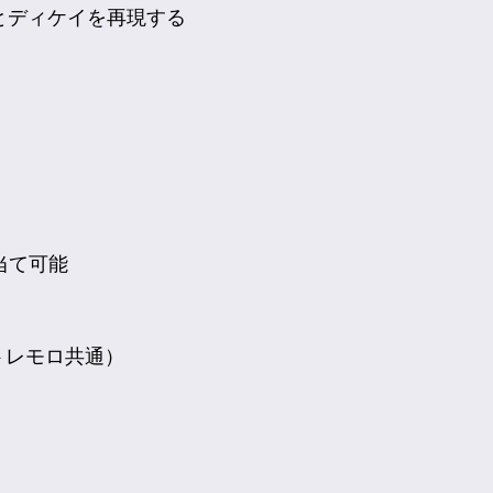
ドとディケイを再現する
当て可能
トレモロ共通）