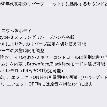
（1960年代初期のリバーブユニット）に匹敵するサウン
。
ミニウム製ボディ
® type-8 スプリングリバーブパンを搭載
ールにより2つのリバーブ設定を切り替え可能
バーブの残響時間を調整
可能で、それぞれのミキサーコントロールに個別に割り
ム）を内蔵しBrownface/Blackfaceモードを選択可能
レモロ（PRE/POST設定可能）
載し、エフェクトON時の音量調整が可能（リバーブ・
り、エフェクトOFF時には原音を損なわずに出力