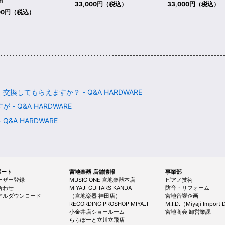
n
33,000円（税込）
33,000円（税込）
400円（税込）
してもらえますか？ - Q&A HARDWARE
 Q&A HARDWARE
&A HARDWARE
サポート
宮地楽器 店舗情報
事業部
ーザー登録
MUSIC ONE 宮地楽器本店
ピアノ技術
合わせ
MIYAJI GUITARS KANDA
防音・リフォーム
アルダウンロード
（宮地楽器 神田店）
宮地音響企画
RECORDING PROSHOP MIYAJI
M.I.D.（Miyaji Import D
小金井店ショールーム
宮地商会 卸営業課
ららぽーと立川立飛店