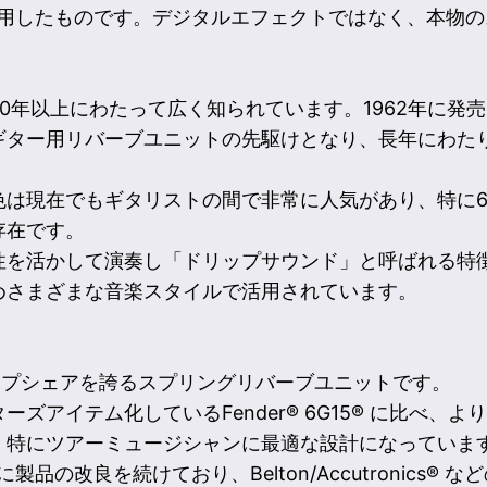
採用したものです。デジタルエフェクトではなく、本物
以上にわたって広く知られています。1962年に発売されたF
ギター用リバーブユニットの先駆けとなり、長年にわた
は現在でもギタリストの間で非常に人気があり、特に6G
存在です。
性を活かして演奏し「ドリップサウンド」と呼ばれる特
めさまざまな音楽スタイルで活用されています。
でトップシェアを誇るスプリングリバーブユニットです。
ズアイテム化しているFender® 6G15® に比べ、
、特にツアーミュージシャンに最適な設計になっていま
sでは常に製品の改良を続けており、Belton/Accutronic