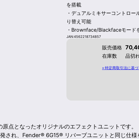
を搭載
・デュアルミキサーコントロー
り替え可能
・Brownface/Blackfaceモ
JAN:4562218734857
70,
販売価格
在庫数
品切
» 特定商取引法に基づ
dustriesの原点となったオリジナルのエフェクトユニットです。
発され、Fender® 6G15® リバーブユニットと同じ