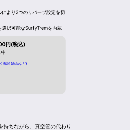
ルにより2つのリバーブ設定を切
ードを選択可能なSurfyTremを内蔵
400円(税込)
れ中
く表記 (返品など)
仕様を持ちながら、真空管の代わり