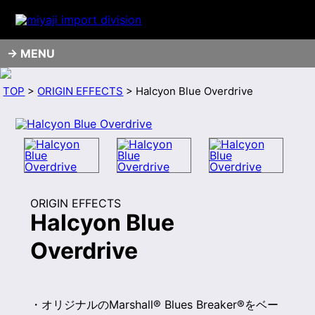
MENU
TOP
>
ORIGIN EFFECTS
> Halcyon Blue Overdrive
ORIGIN EFFECTS
Halcyon Blue
Overdrive
・オリジナルのMarshall® Blues Breaker®をベー