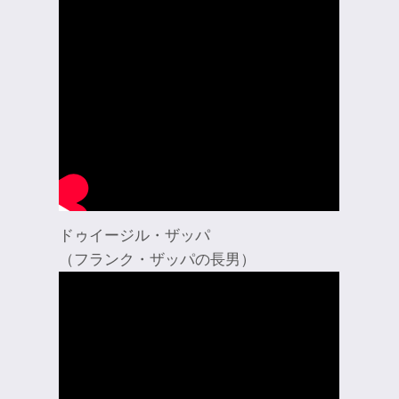
ドゥイージル・ザッパ
（フランク・ザッパの長男）