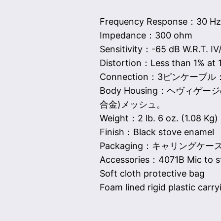
Frequency Response：30 Hz 
Impedance：300 ohm
Sensitivity：-65 dB W.R.T. IV
Distortion：Less than 1% at 
Connection：3ピンケーブル：1:p
Body Housing：ヘヴ
合金)メッシュ。
Weight：2 lb. 6 oz. (1.08 Kg)
Finish：Black stove enamel
Packaging：キャリングケ
Accessories：4071B Mic to s
Soft cloth protective bag
Foam lined rigid plastic carr