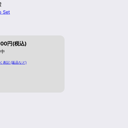
賛
o Set
800円(税込)
れ中
く表記 (返品など)