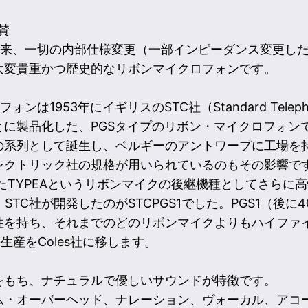
賛
年の誕生以来、一切の内部仕様変更（一部インピーダンス変更
大変貴重かつ歴史的なリボンマイクロフォンです。
ォンは1953年にイギリスのSTC社（Standard Telephone
に製品化した、PGSタイプのリボン・マイクロフォンです
の系列として誕生し、ベルギーのアントワープに工場を
レクトリック社の規格が用いられているのもその影響で
いたTYPEAというリボンマイクの後継機種としてさらに
STC社が開発したのがSTCPGS1でした。PGS1（後に
性を持ち、それまでのどのリボンマイクよりもハイファイ
の生産をColes社に移します。
をもち、ナチュラルで優しいサウンドが特徴です。
ム・オーバーヘッド、ナレーション、ヴォーカル、アコ