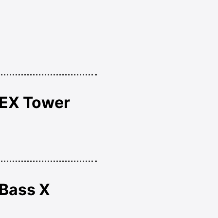
 EX Tower
 Bass X