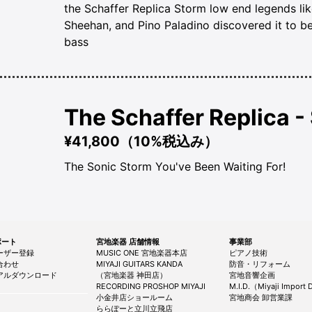
the Schaffer Replica Storm low end legends lik
Sheehan, and Pino Paladino discovered it to b
bass
The Schaffer Replica -
¥41,800（10%税込み）
The Sonic Storm You've Been Waiting For!
サポート
宮地楽器 店舗情報
事業部
ーザー登録
MUSIC ONE 宮地楽器本店
ピアノ技術
合わせ
MIYAJI GUITARS KANDA
防音・リフォーム
アルダウンロード
（宮地楽器 神田店）
宮地音響企画
RECORDING PROSHOP MIYAJI
M.I.D.（Miyaji Import D
小金井店ショールーム
宮地商会 卸営業課
ららぽーと立川立飛店