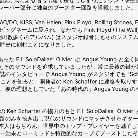
弱な無線方式による信号伝達で痩せてしまったサウンドを
er はレシーバー部分に独自のブースター回路を搭載しました。
SS, Van Halen, Pink Floyd, Rolling Stones, Fr
ッグネームに愛され、なかでも Pink Floyd (The Wall) 
の全盛期の数多くのアルバム) はスタジオ録音にもそのシス
歴史に刻むことになりました。
Fil “SoloDallas” Olivieri は Angus Young と
 を買い揃えそのサウンドを追求していましたが、常に最後の
タビューで Angus Young がスタジオでも "Schaffer-
いたことを知ると、開発者の Ken Schaffer に連絡を
彼の理想としていた「あの時代の」Angus Young 
Schaffer の協力のもと Fil “SoloDallas” Olivieri
路のみを抜き出し現代のサウンドにマッチさせたギター
oung 本人はもちろん、世界中のトップ・プレイヤーを魅
ー効果とローミッドを特徴的なカーブでブーストした