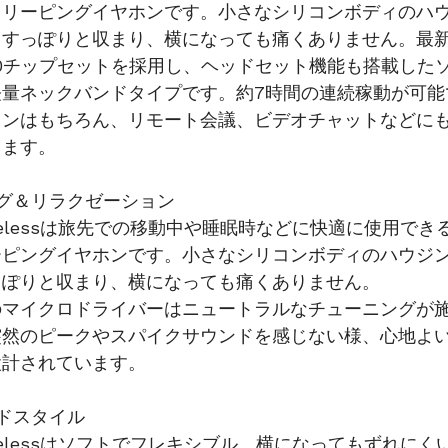
スリーピングイヤホンです。小さなシリコンボディのハ
、すっぽりと収まり、横になっても痛くありません。最
oth5.0チップセットを採用し、ヘッドセット機能も搭載し
軽量ネックバンドタイプです。約7時間の連続稼動が可能
ョンはもちろん、リモート会議、ビデオチャットなどに
きます。
グ＆リラクゼーション
 Wirelessは旅先での移動中や睡眠時などに快適に使用で
ーピングイヤホンです。小さなシリコンボディのハウジ
っぽりと収まり、横になっても痛くありません。
のマイクロドライバーはニュートラルなチューニングが
突然のピークやスパイクサウンドを感じない様、心地よ
設計されています。
ドスタイル
 Wirelessはソフトでフレキシブル、横になってもずれに