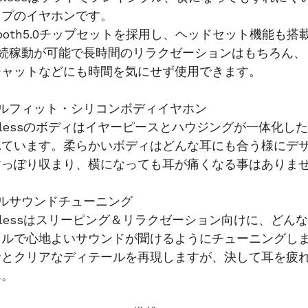
イプのイヤホンです。
etooth5.0チップセットを採用し、ヘッドセット機能も搭
連続稼動が可能で長時間のリラクゼーションはもちろん、
チャットなどにも時間を気にせず使用できます。
サルフィット・シリコンボディイヤホン
Wirelessのボディはイヤーピースとハウジングが一体化
れています。柔らかいボディはどんな耳にも合う様にデ
すっぽり収まり、横になっても耳が痛くなる事はありま
ルサウンドチューニング
Wirelessはスリーピング＆リラクゼーション向けに、ど
ラルで心地よいサウンドが聞けるようにチューニングし
音とクリアなディテールを再現しますが、決して耳を疲
ん。