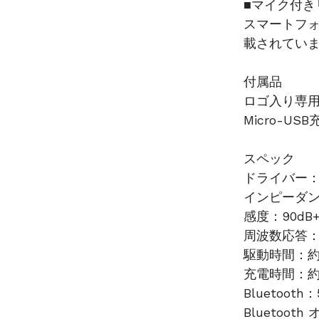
■マイク付き
スマートフ
載されてい
付属品
ロゴ入り専
Micro-U
スペック
ドライバー
インピーダンス
感度：90dB+/
周波数応答：20
駆動時間：約
充電時間：約1
Bluetooth：
Bluetoo