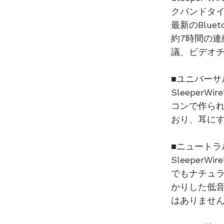
クバンドタ
最新のBlu
約7時間の
議、ビデオ
■ユニバー
Sleeper
コンで作ら
おり、耳に
■ニュートラ
Sleeper
でもナチュ
かりした低
はありませ