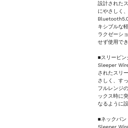
設計された
にやさしく
Blueto
キシブルな
ラクゼーシ
せず使用で
■スリーピン
Sleeper
されたスリ
さしく、す
フルレンジ
ックス時に
なるように
■ネックバン
Sleeper