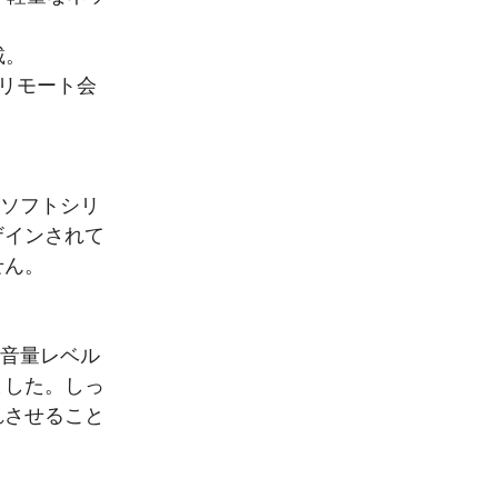
載。
リモート会
したソフトシリ
ザインされて
せん。
んな音量レベル
ました。しっ
れさせること