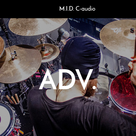
M.I.D. C-audio
ADV.